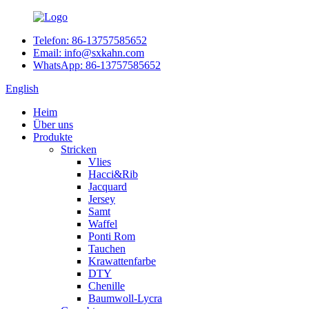
Telefon: 86-13757585652
Email: info@sxkahn.com
WhatsApp: 86-13757585652
English
Heim
Über uns
Produkte
Stricken
Vlies
Hacci&Rib
Jacquard
Jersey
Samt
Waffel
Ponti Rom
Tauchen
Krawattenfarbe
DTY
Chenille
Baumwoll-Lycra