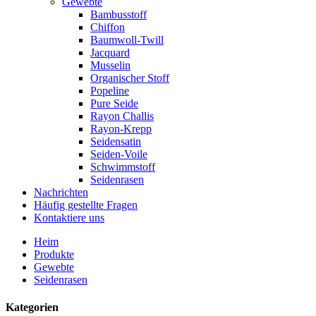
Gewebte
Bambusstoff
Chiffon
Baumwoll-Twill
Jacquard
Musselin
Organischer Stoff
Popeline
Pure Seide
Rayon Challis
Rayon-Krepp
Seidensatin
Seiden-Voile
Schwimmstoff
Seidenrasen
Nachrichten
Häufig gestellte Fragen
Kontaktiere uns
Heim
Produkte
Gewebte
Seidenrasen
Kategorien