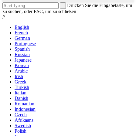
Drücken Sie die Eingabetaste, um
zu suchen, oder ESC, um zu schließen
//
English
French
German
Portuguese
Spanish
Russian
Japanese
Korean
Arabic
Irish
Greek
Turkish
Italian
Danish
Romanian
Indonesian
Czech
Afrikaans
Swedish
Polish