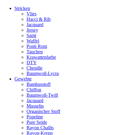
Stricken
Vlies
Hacci & Rib
Jacquard
Jersey
Samt
Waffel
Ponti Rom
Tauchen
Krawattenfarbe
DTY
Chenille
Baumwoll-Lycra
Gewebte
Bambusstoff
Chiffon
Baumwoll-Twill
Jacquard
Musselin
Organischer Stoff
Popeline
Pure Seide
Rayon Challis
Rayon-Krepp