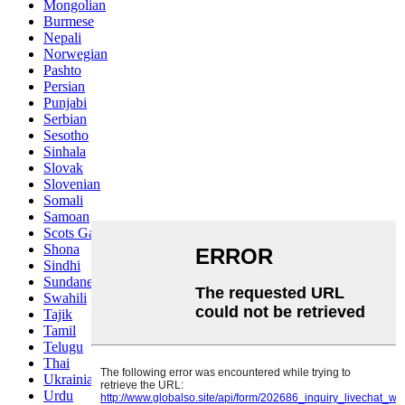
Mongolian
Burmese
Nepali
Norwegian
Pashto
Persian
Punjabi
Serbian
Sesotho
Sinhala
Slovak
Slovenian
Somali
Samoan
Scots Gaelic
Shona
Sindhi
Sundanese
Swahili
Tajik
Tamil
Telugu
Thai
Ukrainian
Urdu